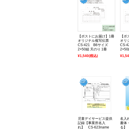
【ポストにお届け】1冊
【ポ
オリジナル複写伝票
オリ
CS-421 B6サイズ
CS-
2×50組 天のり 1冊
2×5
¥1,540
(税込)
¥1,5
児童デイサービス提供
名入
記録【事業所名入
書体
れ】 CS-623name
る】 