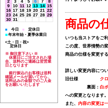
2
3
4
5
6
7
8
9
10
11
12
13
14
15
16
17
18
19
20
21
22
23
24
25
26
27
28
29
30
31
商品の
今日
定休日
■
■
■
年末年始・夏季休業日
いつも当ストアをご
<土・日・祝>
この度、世界情勢の
定休日
※ 御注意下さい ※
商品の仕様を変更す
休業日にご注文された場
合、送料のご連絡は翌営業
日となります
詳しい変更内容につ
銀行振込のお客様は送料
確認メールが届いてから、
旧仕様
ク
送料込みの金額でのご入金
をお願いいたします
裏面：
白
への変更となります
また、
内容の変更は