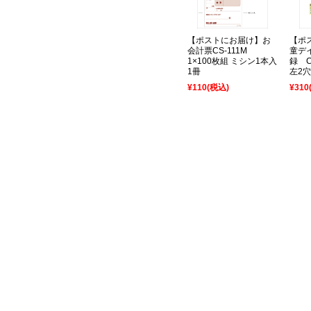
【ポストにお届け】お
【ポ
会計票CS-111M
童デ
1×100枚組 ミシン1本入
録 C
1冊
左2穴
¥110
(税込)
¥310