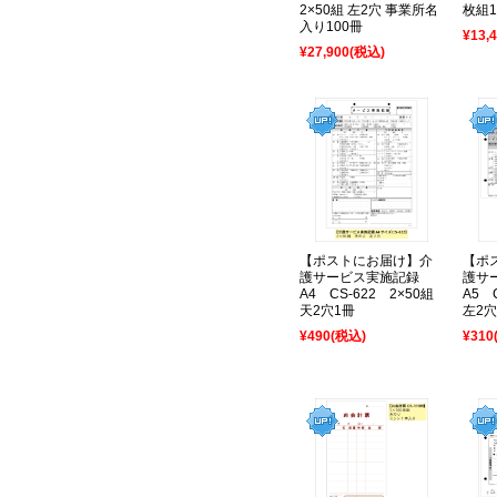
2×50組 左2穴 事業所名
枚組
入り100冊
¥13,
¥27,900
(税込)
【ポストにお届け】介
【ポ
護サービス実施記録
護サ
A4 CS-622 2×50組
A5 
天2穴1冊
左2穴
¥490
(税込)
¥310