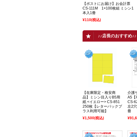
【ポストにお届け】お会計票
CS-111M 1×100枚組 ミシン1
本入1冊
¥110
(税込)
♪♪店長のおすすめ♪♪
【在庫限定・格安商
介護
品】ミシン目入りB5用
A5
紙 <イエロー> CS-851
CS-
250枚【レターパックプ
左2穴
ラス利用可能】
冊
¥1,500
(税込)
¥91,