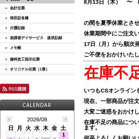
8月13日（木） 〜 
会計伝票
領収証各種
の間を夏季休業とさ
介護記録
休業期間中にご注文
放課後デイサービス 提供記録
17日（月）から順次
メモ帳
ご不便をおかけいた
歯科技工指示伝票
在庫不
オリジナル伝票（1冊）
いつもCSオンライン
現在、一部商品が注
大変ご迷惑をおかけ
2026/08
在庫不足の商品につ
ます。
日
月
火
水
木
金
土
1
何卒よろしくお願い