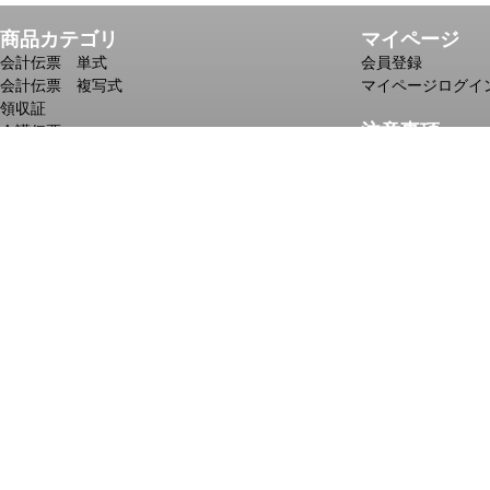
商品カテゴリ
マイページ
会計伝票 単式
会員登録
会計伝票 複写式
マイページログイ
領収証
注意事項
介護伝票
児童デイサービス向け伝票
送料・配送につい
自動車整備記録簿
お支払方法につい
複写メモ
印刷・名入れする
ノベルティメモ
商品ごとの1ケー
一筆箋
№入れのある商品
個人情報の取り扱
株式会社 近
〒652-0897
TEL 078-67
Copyright © 2010 ch