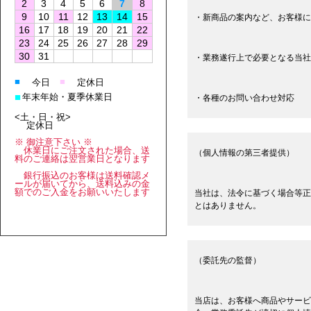
2
3
4
5
6
7
8
9
10
11
12
13
14
15
・新商品の案内など、お客様に
16
17
18
19
20
21
22
23
24
25
26
27
28
29
30
31
・業務遂行上で必要となる当社
■
■
今日
定休日
■
年末年始・夏季休業日
・各種のお問い合わせ対応
<土・日・祝>
定休日
※ 御注意下さい ※
休業日にご注文された場合、送
（個人情報の第三者提供）
料のご連絡は翌営業日となります
銀行振込のお客様は送料確認メ
ールが届いてから、送料込みの金
額でのご入金をお願いいたします
当社は、法令に基づく場合等正
とはありません。
（委託先の監督）
当店は、お客様へ商品やサービ