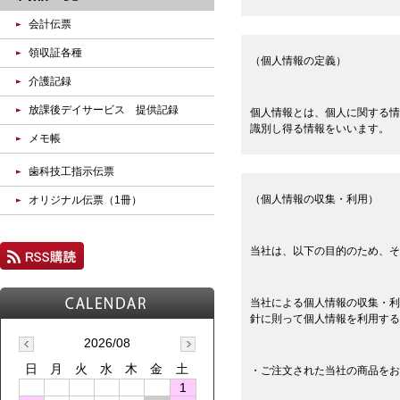
会計伝票
領収証各種
（個人情報の定義）
介護記録
放課後デイサービス 提供記録
個人情報とは、個人に関する情
識別し得る情報をいいます。
メモ帳
歯科技工指示伝票
（個人情報の収集・利用）
オリジナル伝票（1冊）
当社は、以下の目的のため、そ
当社による個人情報の収集・利
針に則って個人情報を利用する
2026/08
日
月
火
水
木
金
土
・ご注文された当社の商品をお
1