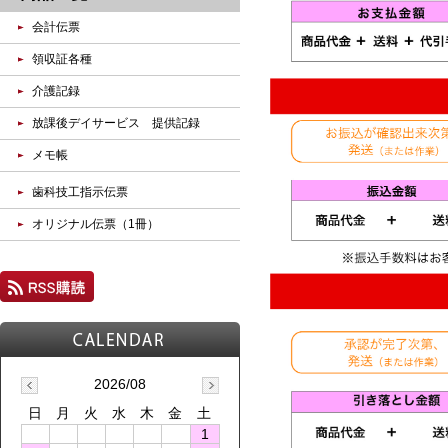
会計伝票
領収証各種
介護記録
放課後デイサービス 提供記録
メモ帳
歯科技工指示伝票
オリジナル伝票（1冊）
2026/08
日
月
火
水
木
金
土
1