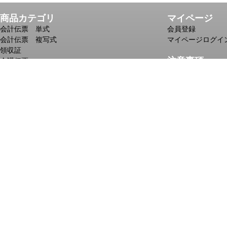
商品カテゴリ
マイページ
会計伝票 単式
会員登録
会計伝票 複写式
マイページログイ
領収証
注意事項
介護伝票
児童デイサービス向け伝票
送料・配送につい
自動車整備記録簿
お支払方法につい
複写メモ
印刷・名入れする
ノベルティメモ
商品ごとの1ケー
一筆箋
№入れのある商品
個人情報の取り扱
株式会社 近
〒652-0897
TEL 078-67
Copyright © 2010 ch