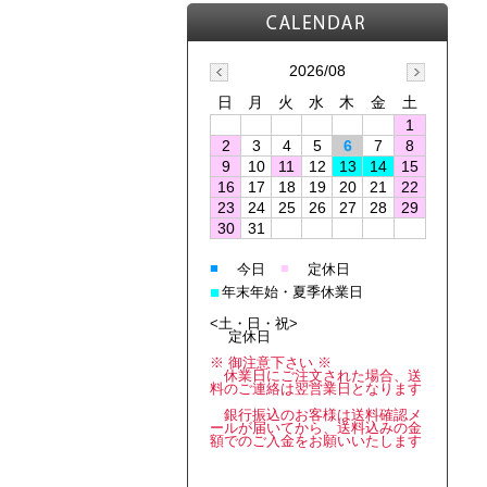
2026/08
日
月
火
水
木
金
土
1
2
3
4
5
6
7
8
9
10
11
12
13
14
15
16
17
18
19
20
21
22
23
24
25
26
27
28
29
30
31
■
■
今日
定休日
■
年末年始・夏季休業日
<土・日・祝>
定休日
※ 御注意下さい ※
休業日にご注文された場合、送
料のご連絡は翌営業日となります
銀行振込のお客様は送料確認メ
ールが届いてから、送料込みの金
額でのご入金をお願いいたします