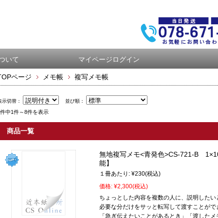
ついて
マイページログイン
TOPページ
メモ帳
複写メモ帳
表示切替：
並び順：
8件中1件～8件を表示
商品一覧
無地複写メモ<青発色>CS-721-B 1
能】
１冊あたり:
¥230
(税込)
価格:
¥2,300
(税込)
ちょっとした内容を複数の人に、説明したい
必要な分だけをサッと転写して渡すことがで
「急ぎ伝えたいことがあるとき」「渡したメ