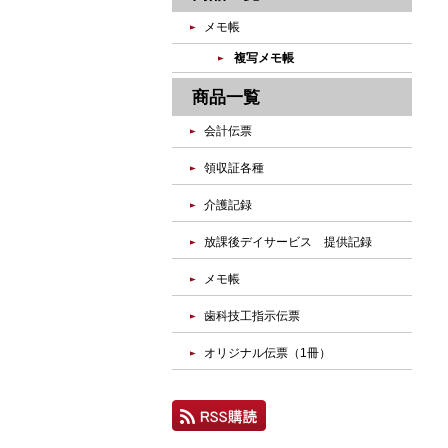
メモ帳
複写メモ帳
商品一覧
会計伝票
領収証各種
介護記録
放課後デイサービス 提供記録
メモ帳
歯科技工指示伝票
オリジナル伝票（1冊）