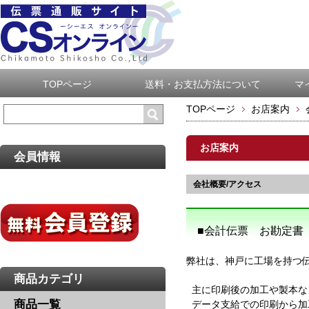
TOPページ
送料・お支払方法について
マ
TOPページ
お店案内
お店案内
会員情報
会社概要/アクセス
■会計伝票 お勘定書
弊社は、神戸に工場を持つ
商品カテゴリ
主に印刷後の加工や製本な
商品一覧
データ支給での印刷から加