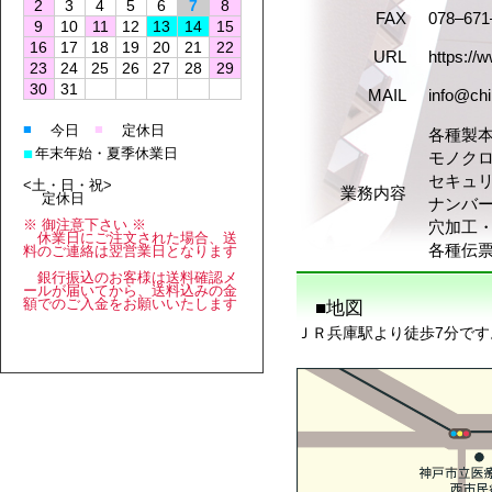
2
3
4
5
6
7
8
FAX
078–671
9
10
11
12
13
14
15
16
17
18
19
20
21
22
URL
https://
23
24
25
26
27
28
29
30
31
MAIL
info@chi
■
■
今日
定休日
各種製
■
年末年始・夏季休業日
モノクロ
セキュ
<土・日・祝>
業務内容
定休日
ナンバ
※ 御注意下さい ※
穴加工
休業日にご注文された場合、送
各種伝
料のご連絡は翌営業日となります
銀行振込のお客様は送料確認メ
ールが届いてから、送料込みの金
額でのご入金をお願いいたします
■地図
ＪＲ兵庫駅より徒歩7分です