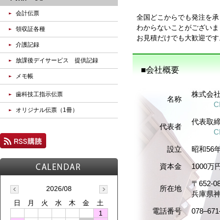
会計伝票
全国どこからでも発注を承
わからないことがございま
領収証各種
お見積だけでも大歓迎です
介護記録
放課後デイサービス 提供記録
■会社概要
メモ帳
株式会
歯科技工指示伝票
名称
CHIK
オリジナル伝票（1冊）
代表取
代表者
CHIK
設立
昭和56
資本金
1000万
〒652-0
2026/08
所在地
兵庫県神
日
月
火
水
木
金
土
電話番号
078–671
1