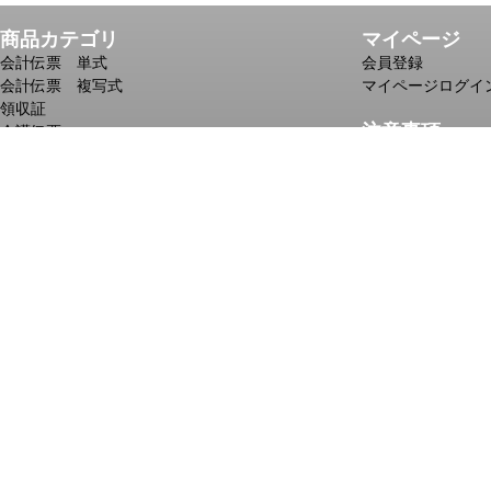
商品カテゴリ
マイページ
会計伝票 単式
会員登録
会計伝票 複写式
マイページログイ
領収証
注意事項
介護伝票
児童デイサービス向け伝票
送料・配送につい
自動車整備記録簿
お支払方法につい
複写メモ
印刷・名入れする
ノベルティメモ
商品ごとの1ケー
一筆箋
№入れのある商品
個人情報の取り扱
株式会社 近
〒652-0897
TEL 078-67
Copyright © 2010 ch