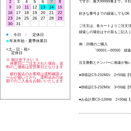
2
3
4
5
6
7
8
ですが、最大99999番まで。
9
10
11
12
13
14
15
16
17
18
19
20
21
22
好きな番号までの繰返しでもOK
23
24
25
26
27
28
29
30
31
ご注文は、各カートよりご注文
繰返しの場合はその旨もご記入
■
■
今日
定休日
■
年末年始・夏季休業日
例：20冊のご購入
<土・日・祝>
「00001～00500 繰返し
定休日
※ 御注意下さい ※
注文冊数とナンバーに相違が無
休業日にご注文された場合、送
料のご連絡は翌営業日となります
銀行振込のお客様は送料確認メ
●領収証CS-232M2c 2×50組
ールが届いてから、送料込みの金
額でのご入金をお願いいたします
●領収証CS-232M3c 3×50
●お会計票CS-126Nb 2×50組