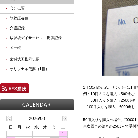
会計伝票
領収証各種
介護記録
放課後デイサービス 提供記録
メモ帳
歯科技工指示伝票
オリジナル伝票（1冊）
1冊50組のため、ナンバーは1冊
例：10冊入りを購入→500進む
50冊入りを購入→2500進む
100冊入りを購入→5000進む
2026/08
50冊入りを購入の場合、“0000
※次回この続きの2501～で受付
日
月
火
水
木
金
土
1