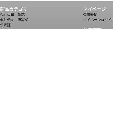
商品カテゴリ
マイページ
会計伝票 単式
会員登録
会計伝票 複写式
マイページログイ
領収証
注意事項
介護伝票
児童デイサービス向け伝票
送料・配送につい
自動車整備記録簿
お支払方法につい
複写メモ
印刷・名入れする
ノベルティメモ
商品ごとの1ケー
一筆箋
№入れのある商品
個人情報の取り扱
株式会社 近
〒652-0897
TEL 078-67
Copyright © 2010 ch