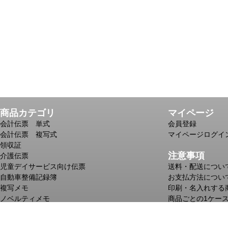
商品カテゴリ
マイページ
会計伝票 単式
会員登録
会計伝票 複写式
マイページログイ
領収証
注意事項
介護伝票
児童デイサービス向け伝票
送料・配送につい
自動車整備記録簿
お支払方法につい
複写メモ
印刷・名入れする
ノベルティメモ
商品ごとの1ケー
一筆箋
№入れのある商品
個人情報の取り扱