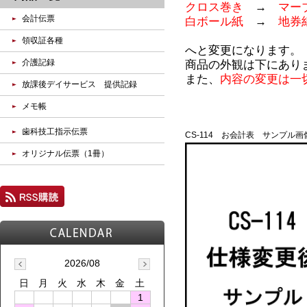
クロス巻き
→
マー
会計伝票
白ボール紙
→
地券
領収証各種
へと変更になります。
介護記録
商品の外観は下にあり
また、
内容の変更は一
放課後デイサービス 提供記録
メモ帳
歯科技工指示伝票
CS-114 お会計表 サンプル画
オリジナル伝票（1冊）
2026/08
日
月
火
水
木
金
土
1